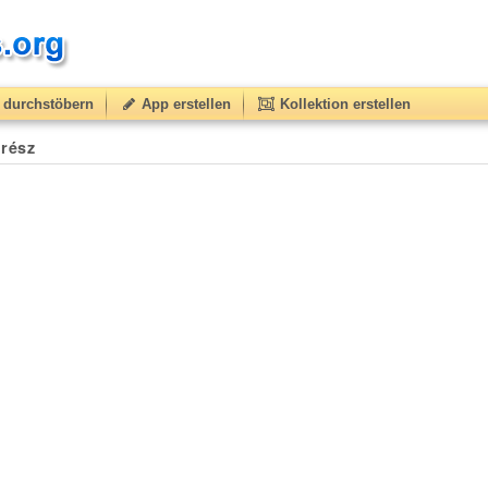
durchstöbern
App erstellen
Kollektion erstellen
.rész