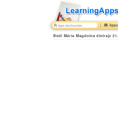
Apps 
Bódi Mária Magdolna életrajz 21