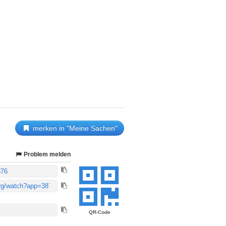
merken in "Meine Sachen"
Problem melden
QR-Code