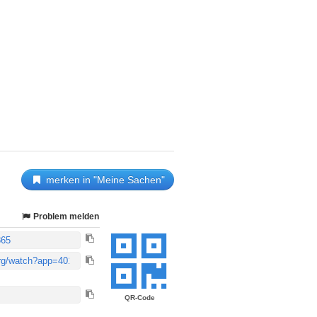
merken in "Meine Sachen"
Problem melden
QR-Code