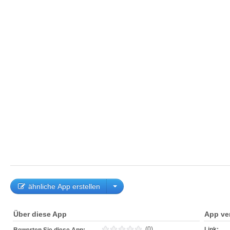
ähnliche App erstellen
Über diese App
App ve
(0)
Link: