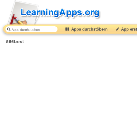
Apps durchstöbern
App erst
566best