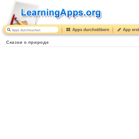
Apps durchstöbern
App erst
Сказки о природе