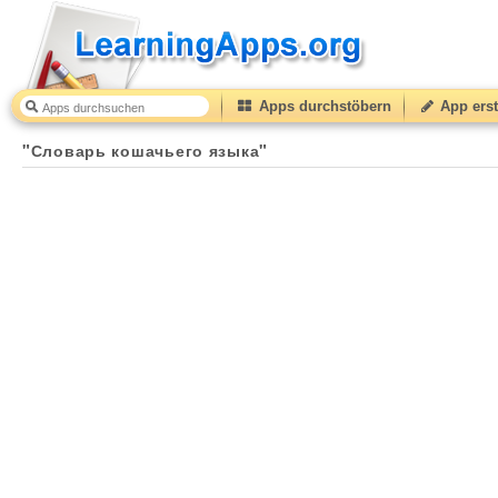
Apps durchstöbern
App erst
"Словарь кошачьего языка"