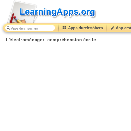
Apps durchstöbern
App erst
L'électroménager- compréhension écrite