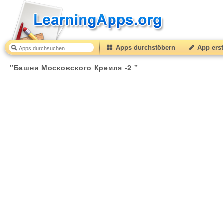
Apps durchstöbern
App erst
"Башни Московского Кремля -2 "