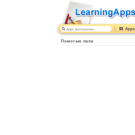
Apps 
Помогаю папе