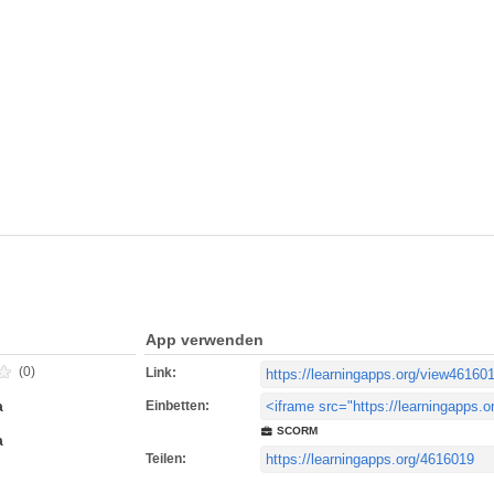
App verwenden
(0)
Link:
Einbetten:
a
SCORM
a
Teilen: