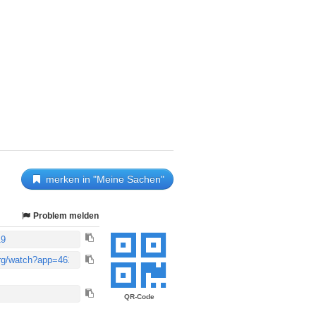
merken in "Meine Sachen"
Problem melden
QR-Code