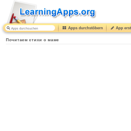
Apps durchstöbern
App erst
Почитаем стихи о маме