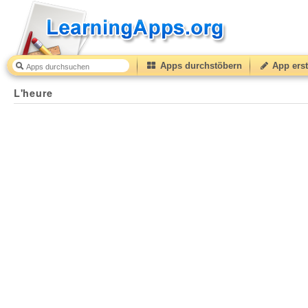
Apps durchstöbern
App erst
L'heure