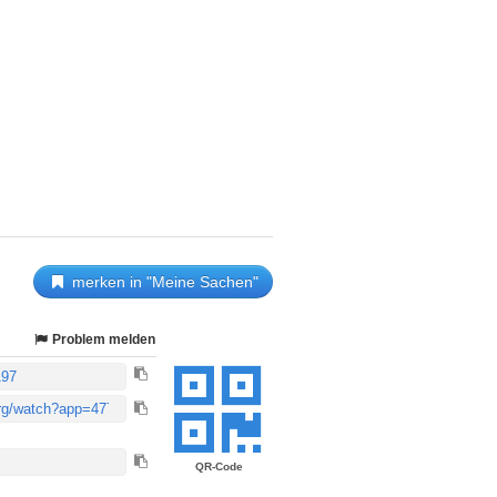
merken in "Meine Sachen"
Problem melden
QR-Code