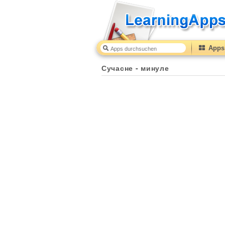
Apps 
Сучасне - минуле