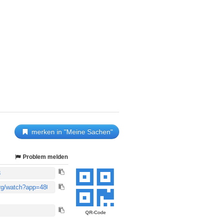
merken in "Meine Sachen"
Problem melden
QR-Code