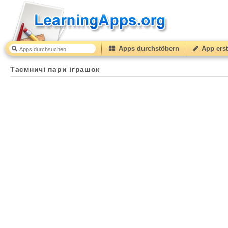
Apps durchstöbern
App erst
Таємничі пари іграшок