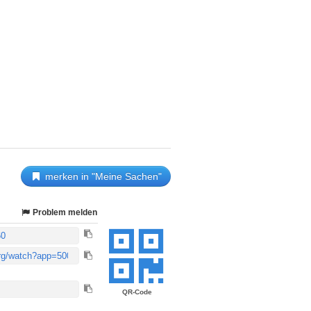
merken in "Meine Sachen"
Problem melden
QR-Code