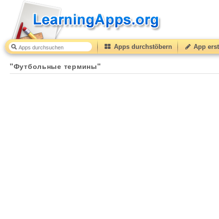
Apps durchstöbern
App erst
"Футбольные термины"