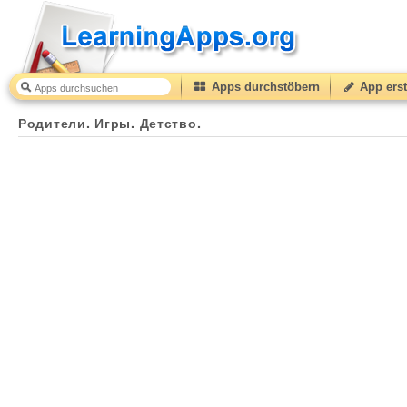
Apps durchstöbern
App erst
Родители. Игры. Детство.