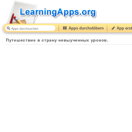
Apps durchstöbern
App erst
Путешествие в страну невыученных уроков.