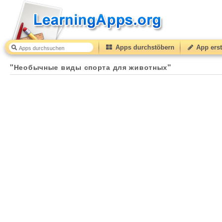
Apps durchstöbern
App erst
"Необычные виды спорта для животных"