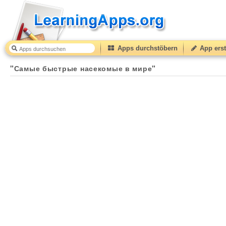
Apps durchstöbern
App erst
"Самые быстрые насекомые в мире"