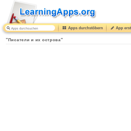
Apps durchstöbern
App erst
"Писатели и их острова"