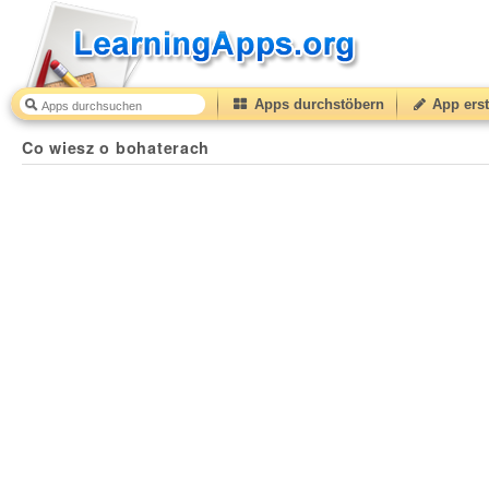
Apps durchstöbern
App erst
Co wiesz o bohaterach
50
(from
10
to
50
) based on
1
r
Co wiesz o bohaterach