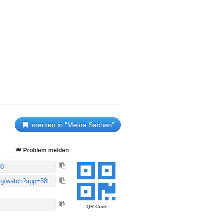
merken in "Meine Sachen"
Problem melden
QR-Code