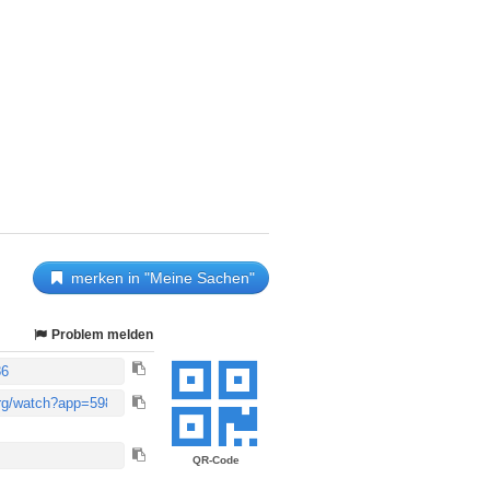
merken in "Meine Sachen"
Problem melden
QR-Code