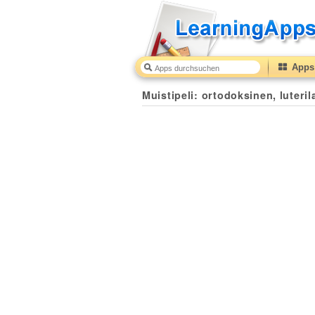
Apps 
Muistipeli: ortodoksinen, luteril