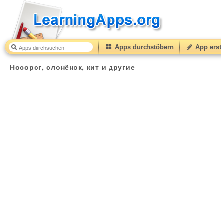
Apps durchstöbern
App erst
Носорог, слонёнок, кит и другие