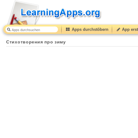
Apps durchstöbern
App erst
Стихотворения про зиму