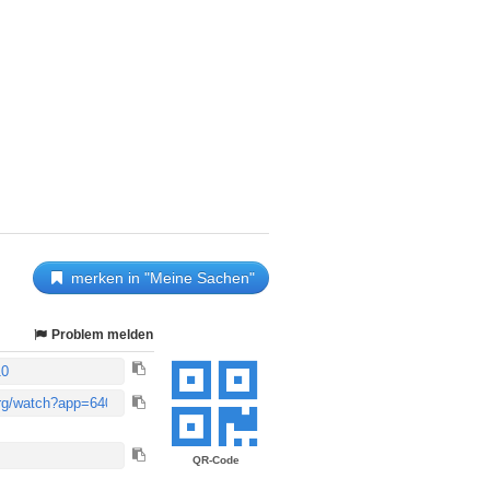
merken in "Meine Sachen"
Problem melden
QR-Code