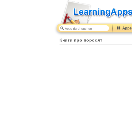
Apps 
Книги про поросят