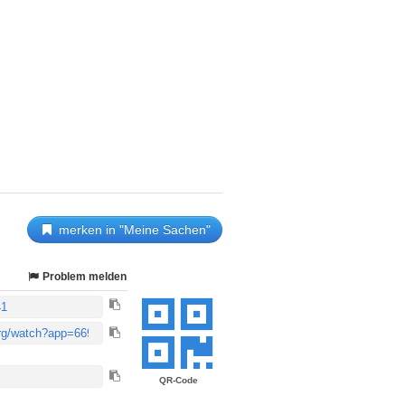
merken in "Meine Sachen"
Problem melden
QR-Code