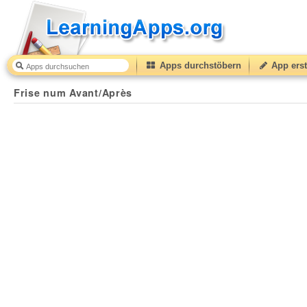
Apps durchstöbern
App erst
Frise num Avant/Après