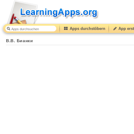
Apps durchstöbern
App erst
В.В. Бианки