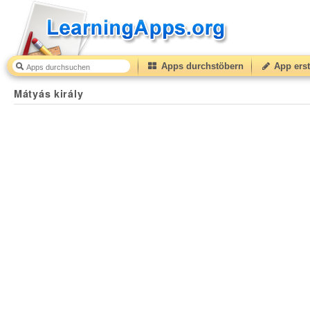
Apps durchstöbern
App erst
Mátyás király