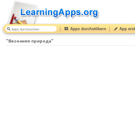
Apps durchstöbern
App erst
"Весенняя природа"