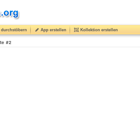
durchstöbern
App erstellen
Kollektion erstellen
te #2