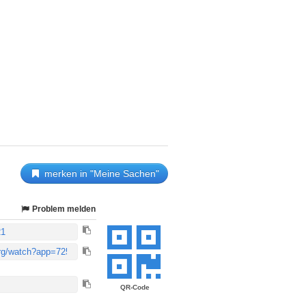
merken in "Meine Sachen"
Problem melden
QR-Code