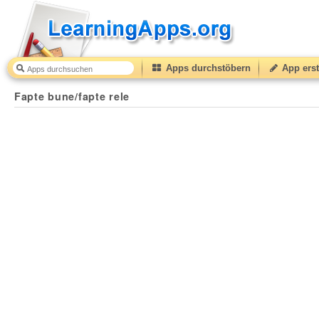
Apps durchstöbern
App erst
Fapte bune/fapte rele