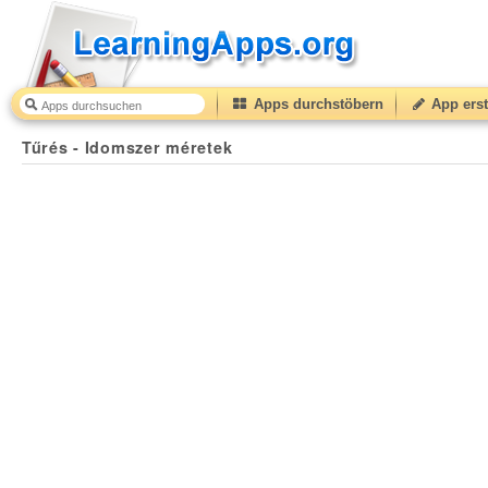
Apps durchstöbern
App erst
Tűrés - Idomszer méretek