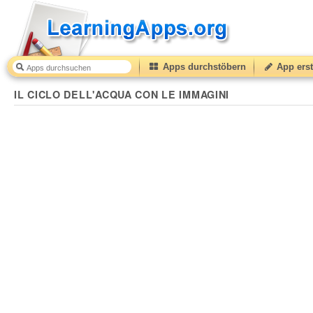
Apps durchstöbern
App erst
IL CICLO DELL'ACQUA CON LE IMMAGINI
30
(from
1
IL CICLO DELL'ACQUA CON LE IMMAGINI