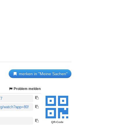
merken in "Meine Sachen"
Problem melden
QR-Code