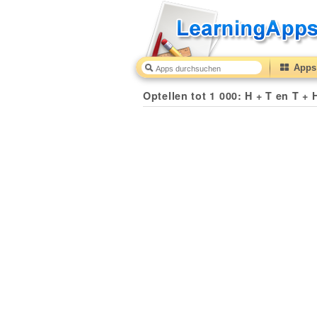
Apps 
Optellen tot 1 000: H + T en T + 