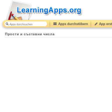
Apps durchstöbern
App erst
Прости и съставни числа