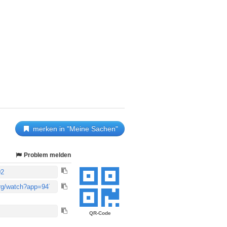
merken in "Meine Sachen"
Problem melden
QR-Code