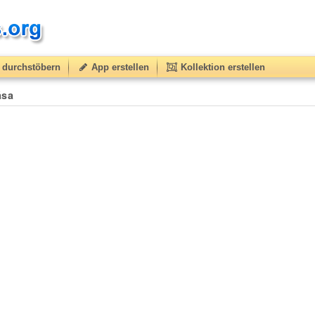
durchstöbern
App erstellen
Kollektion erstellen
ása