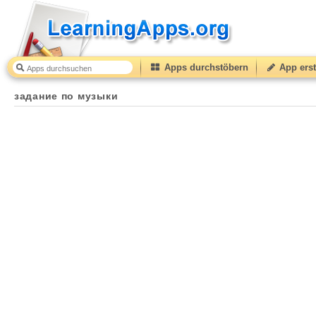
Apps durchstöbern
App erst
задание по музыки