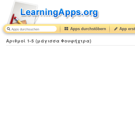
Apps durchstöbern
App erst
Αριθμοί 1-5 (μάγισσα Φουφήχτρα)