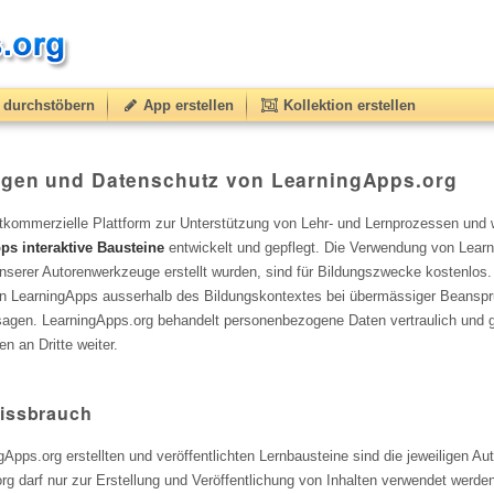
durchstöbern
App erstellen
Kollektion erstellen
gen und Datenschutz von LearningApps.org
htkommerzielle Plattform zur Unterstützung von Lehr- und Lernprozessen und 
ps interaktive Bausteine
entwickelt und gepflegt. Die Verwendung von Lear
e unserer Autorenwerkzeuge erstellt wurden, sind für Bildungszwecke kostenlos
on LearningApps ausserhalb des Bildungskontextes bei übermässiger Beansp
agen. LearningApps.org behandelt personenbezogene Daten vertraulich und g
 an Dritte weiter.
Missbrauch
ngApps.org erstellten und veröffentlichten Lernbausteine sind die jeweiligen Au
rg darf nur zur Erstellung und Veröffentlichung von Inhalten verwendet werde