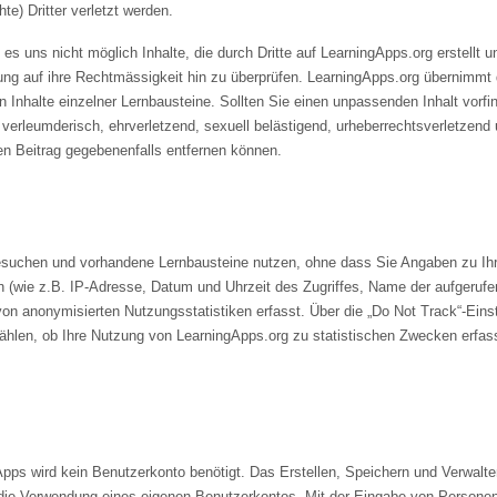
te) Dritter verletzt werden.
es uns nicht möglich Inhalte, die durch Dritte auf LearningApps.org erstellt un
chung auf ihre Rechtmässigkeit hin zu überprüfen. LearningApps.org übernimmt
en Inhalte einzelner Lernbausteine. Sollten Sie einen unpassenden Inhalt vorfin
 verleumderisch, ehrverletzend, sexuell belästigend, urheberrechtsverletzend 
den Beitrag gegebenenfalls entfernen können.
suchen und vorhandene Lernbausteine nutzen, ohne dass Sie Angaben zu Ih
 (wie z.B. IP-Adresse, Datum und Uhrzeit des Zugriffes, Name der aufgerufe
von anonymisierten Nutzungsstatistiken erfasst. Über die „Do Not Track“-Einst
hlen, ob Ihre Nutzung von LearningApps.org zu statistischen Zwecken erfass
pps wird kein Benutzerkonto benötigt. Das Erstellen, Speichern und Verwalte
 die Verwendung eines eigenen Benutzerkontos. Mit der Eingabe von Persone