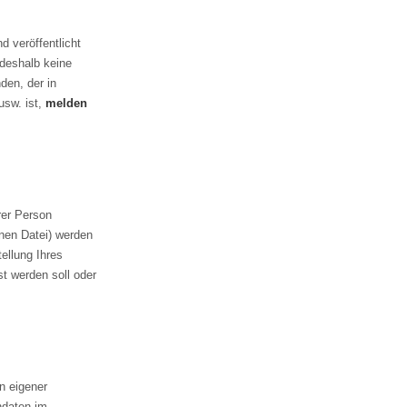
d veröffentlicht
 deshalb keine
den, der in
usw. ist,
melden
rer Person
nen Datei) werden
ellung Ihres
t werden soll oder
n eigener
ndaten im