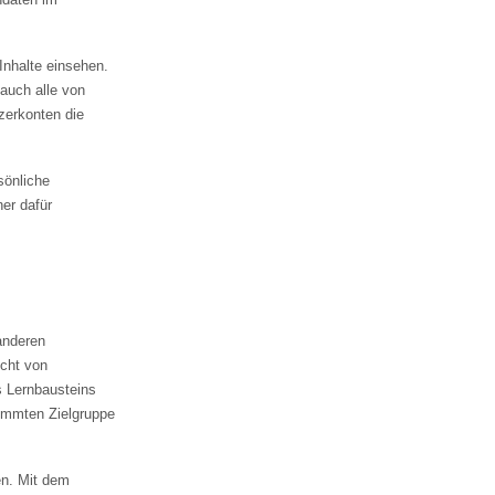
Inhalte einsehen.
 auch alle von
zerkonten die
sönliche
er dafür
anderen
icht von
s Lernbausteins
immten Zielgruppe
en. Mit dem