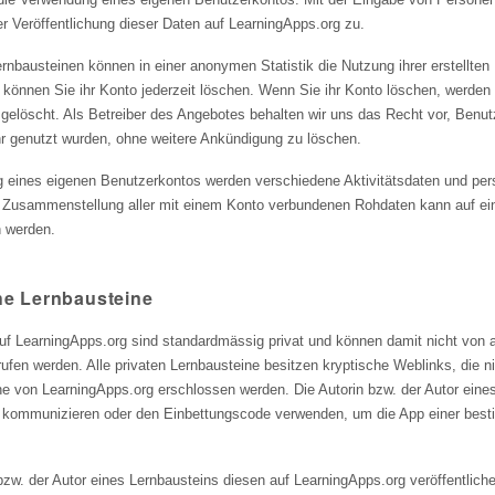
 Veröffentlichung dieser Daten auf LearningApps.org zu.
rnbausteinen können in einer anonymen Statistik die Nutzung ihrer erstellten 
n können Sie ihr Konto jederzeit löschen. Wenn Sie ihr Konto löschen, werden
e gelöscht. Als Betreiber des Angebotes behalten wir uns das Recht vor, Benut
r genutzt wurden, ohne weitere Ankündigung zu löschen.
g eines eigenen Benutzerkontos werden verschiedene Aktivitätsdaten und per
e Zusammenstellung aller mit einem Konto verbundenen Rohdaten kann auf ein
 werden.
che Lernbausteine
 auf LearningApps.org sind standardmässig privat und können damit nicht von 
ufen werden. Alle privaten Lernbausteine besitzen kryptische Weblinks, die n
 von LearningApps.org erschlossen werden. Die Autorin bzw. der Autor eine
 kommunizieren oder den Einbettungscode verwenden, um die App einer best
zw. der Autor eines Lernbausteins diesen auf LearningApps.org veröffentlich