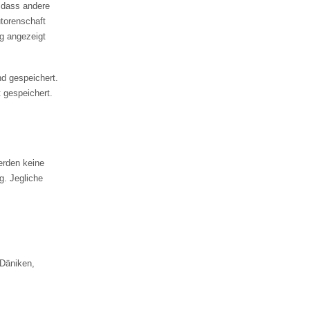
 dass andere
utorenschaft
og angezeigt
d gespeichert.
 gespeichert.
erden keine
g. Jegliche
 Däniken,