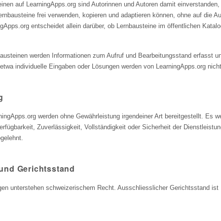
einen auf LearningApps.org sind Autorinnen und Autoren damit einverstanden,
ernbausteine frei verwenden, kopieren und adaptieren können, ohne auf die A
Apps.org entscheidet allein darüber, ob Lernbausteine im öffentlichen Katal
austeinen werden Informationen zum Aufruf und Bearbeitungsstand erfasst un
twa individuelle Eingaben oder Lösungen werden von LearningApps.org nicht
g
ningApps.org werden ohne Gewährleistung irgendeiner Art bereitgestellt. Es w
rfügbarkeit, Zuverlässigkeit, Vollständigkeit oder Sicherheit der Dienstleistun
bgelehnt.
und Gerichtsstand
ngen unterstehen schweizerischem Recht. Ausschliesslicher Gerichtsstand ist