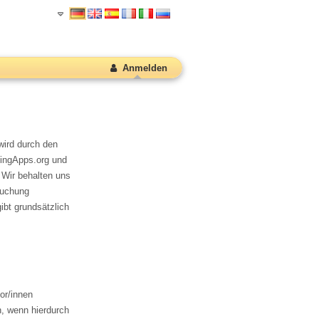
Anmelden
wird durch den
ningApps.org und
. Wir behalten uns
ruchung
ibt grundsätzlich
tor/innen
n, wenn hierdurch