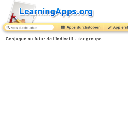
Apps durchstöbern
App erst
Conjugue au futur de l'indicatif - 1er groupe
41
(from
1
Conjugue au futur de l'indicatif - 1er groupe