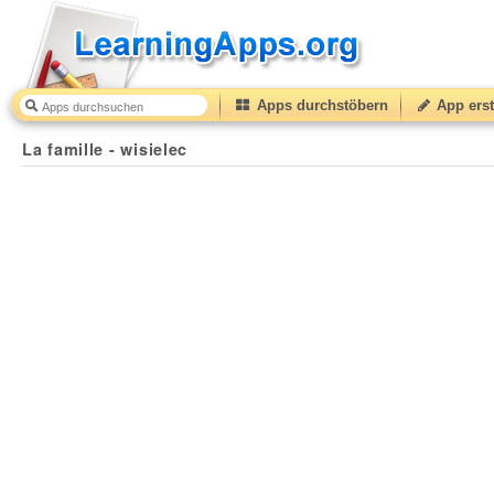
Apps durchstöbern
App erst
La famille - wisielec