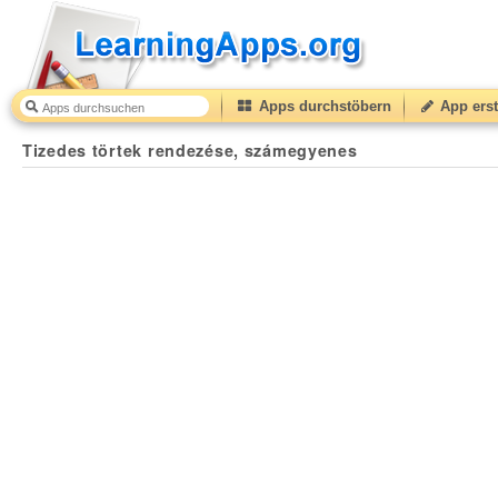
Apps durchstöbern
App erst
Tizedes törtek rendezése, számegyenes