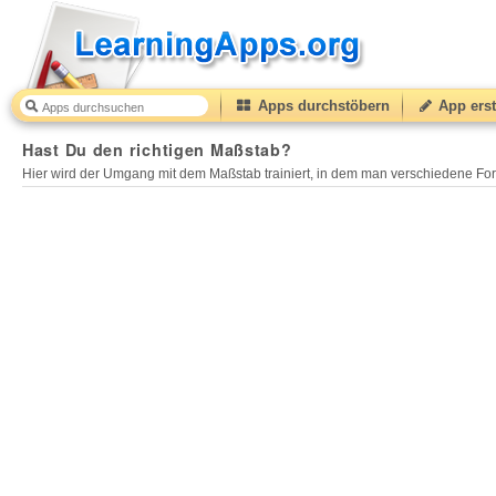
Apps durchstöbern
App erst
Hast Du den richtigen Maßstab?
40
(from
10
to
50
) ba
Hast Du den richtigen Maßstab?
Hier wird der Umgang mit dem Maßstab trainiert, in dem man verschiedene For