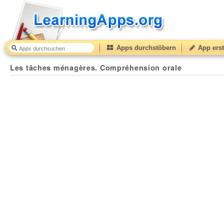
Apps durchstöbern
App erst
Les tâches ménagères. Compréhension orale