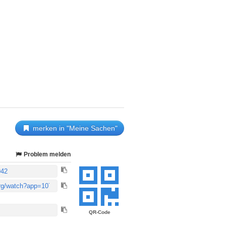
merken in "Meine Sachen"
Problem melden
QR-Code