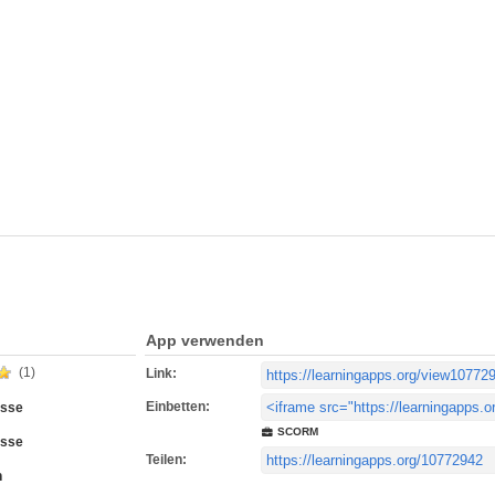
App verwenden
(1)
Link:
Einbetten:
esse
SCORM
esse
Teilen:
h