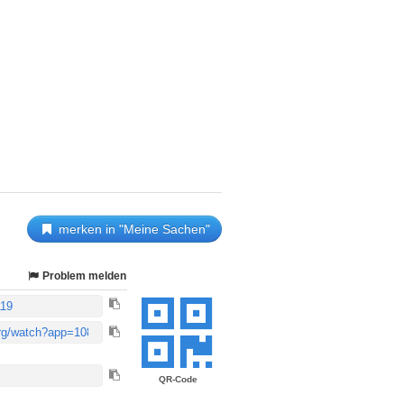
merken in "Meine Sachen"
Problem melden
QR-Code