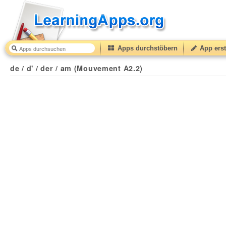
Apps durchstöbern
App erst
de / d' / der / am (Mouvement A2.2)